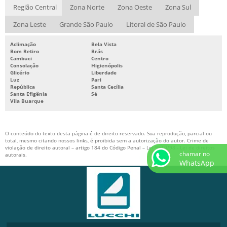
Região Central
Zona Norte
Zona Oeste
Zona Sul
Zona Leste
Grande São Paulo
Litoral de São Paulo
Aclimação
Bela Vista
Bom Retiro
Brás
Cambuci
Centro
Consolação
Higienópolis
Glicério
Liberdade
Luz
Pari
República
Santa Cecília
Santa Efigênia
Sé
Vila Buarque
O conteúdo do texto desta página é de direito reservado. Sua reprodução, parcial ou
total, mesmo citando nossos links, é proibida sem a autorização do autor. Crime de
violação de direito autoral – artigo 184 do Código Penal –
Lei 9610/98 - Lei de direitos
chamar no
autorais
.
WhatsApp