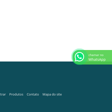
chamar no
WhatsApp
trar
Produtos
Contato
Mapa do site