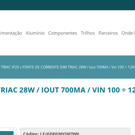
limentação
Alumínio
Componentes
Trilhos
Parceiros
Onde 
- TRIAC IP20
»
FONTE DE CORRENTE DIM TRIAC 28W / Iout 700MA / Vin 100 ÷ 120V
IAC 28W / IOUT 700MA / VIN 100 ÷ 12
Código: LF/GDE030YD0700L