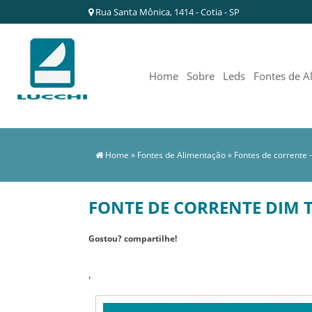
Rua Santa Mônica, 1414 - Cotia - SP
Home
Sobre
Leds
Fontes de A
Home
»
Fontes de Alimentação
»
Fontes de corrente 
FONTE DE CORRENTE DIM TR
Gostou? compartilhe!
'