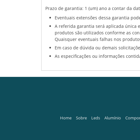
Prazo de garantia: 1 (um) ano a contar da da
Eventuais extensões dessa garantia pode
A referida garantia será aplicada única 
produtos são utilizados conforme as co
Quaisquer eventuais falhas nos produtos
Em caso de dúvida ou demais solicitaçõe
As especificações ou informações contida
Home
Sobre
Leds
Alumínio
Compon