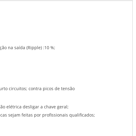
o na saída (Ripple) :10 %;
rto circuitos; contra picos de tensão
o elétrica desligar a chave geral;
s sejam feitas por profissionais qualificados;