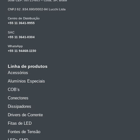
José CEP: 06715-865 – Cotia, SP, Brasil
CNPJ 62 .934.690/0002-94 Lucchi Ltda
Centro de Distribuição
+55 11 3641-9955
SAC
+55 11 3641-0304
WhatsApp
+55 11 94468-1150
Linha de produtos
Acessórios
Alumínios Especiais
COB’s
Conectores
Dissipadores
Drivers de Corrente
Fitas de LED
Fontes de Tensão