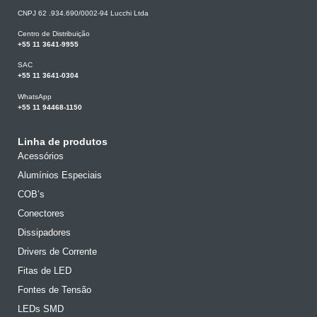
CNPJ 62 .934.690/0002-94 Lucchi Ltda
Centro de Distribuição
+55 11 3641-9955
SAC
+55 11 3641-0304
WhatsApp
+55 11 94468-1150
Linha de produtos
Acessórios
Alumínios Especiais
COB’s
Conectores
Dissipadores
Drivers de Corrente
Fitas de LED
Fontes de Tensão
LEDs SMD