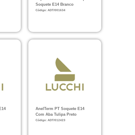
Soquete E14 Branco
Código: ADT/001634
E14
AnelTerm PT Soquete E14
Com Aba Tulipa Preto
Código: ADT/012423