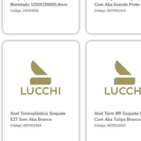
Martelado 1250X2500X0,4mm
Com Aba Grande Preto
Código: 230/040/B
Código: ADT/001412
Anel Termoplástico Soquete
Anel Term BR Soquete 
E27 Sem Aba Branco
Com Aba Tulipa Branco
Código: ADT/011094
Código: ADT/012422