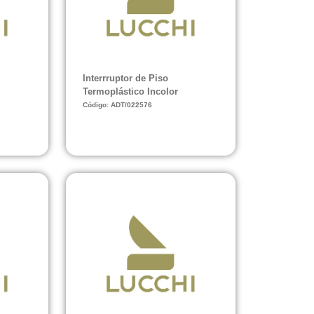
Interrruptor de Piso
Termoplástico Incolor
Código: ADT/022576