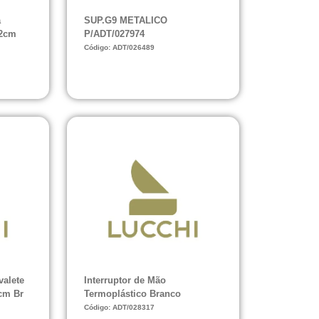
a
SUP.G9 METALICO
12cm
P/ADT/027974
Código: ADT/026489
valete
Interruptor de Mão
cm Br
Termoplástico Branco
Código: ADT/028317