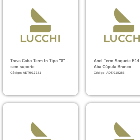
Trava Cabo Term In Tipo "8"
Anel Term Soquete E14
sem suporte
Aba Cúpula Branco
Código: ADT/017241
Código: ADT/018286