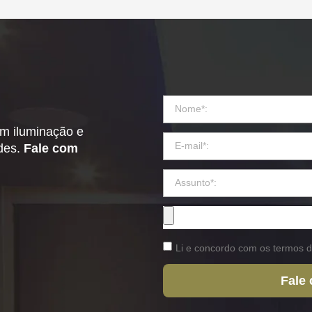
em iluminação e
ades.
Fale com
Li e concordo com os termos d
Fale