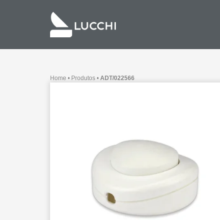
Home
•
Produtos
•
ADT/022566