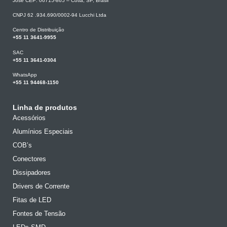
José CEP: 06715-865 – Cotia, SP, Brasil
CNPJ 62 .934.690/0002-94 Lucchi Ltda
Centro de Distribuição
+55 11 3641-9955
SAC
+55 11 3641-0304
WhatsApp
+55 11 94468-1150
Linha de produtos
Acessórios
Alumínios Especiais
COB’s
Conectores
Dissipadores
Drivers de Corrente
Fitas de LED
Fontes de Tensão