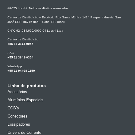
©2025 Lucchi. Todos os direitos reservados.
Centro de Distribuição – Escritório Rua Santa Mônica 1414 Parque Industrial San
José CEP: 06715-865 – Cotia, SP, Brasil
CNPJ 62 .934.690/0002-94 Lucchi Ltda
Centro de Distribuição
+55 11 3641-9955
SAC
+55 11 3641-0304
WhatsApp
+55 11 94468-1150
Linha de produtos
Acessórios
Alumínios Especiais
COB’s
Conectores
Dissipadores
Drivers de Corrente