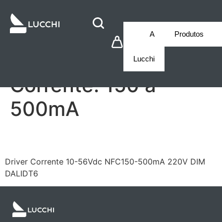
A
Produtos
Lucchi
Corrente:
150 a
500mA
LF/GSD020YF0500HNF
Driver Corrente 10-56Vdc NFC150-500mA 220V DIM
DALIDT6