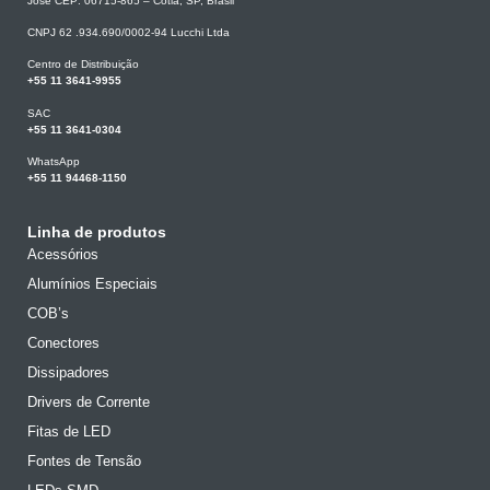
José CEP: 06715-865 – Cotia, SP, Brasil
CNPJ 62 .934.690/0002-94 Lucchi Ltda
Centro de Distribuição
+55 11 3641-9955
SAC
+55 11 3641-0304
WhatsApp
+55 11 94468-1150
Linha de produtos
Acessórios
Alumínios Especiais
COB’s
Conectores
Dissipadores
Drivers de Corrente
Fitas de LED
Fontes de Tensão