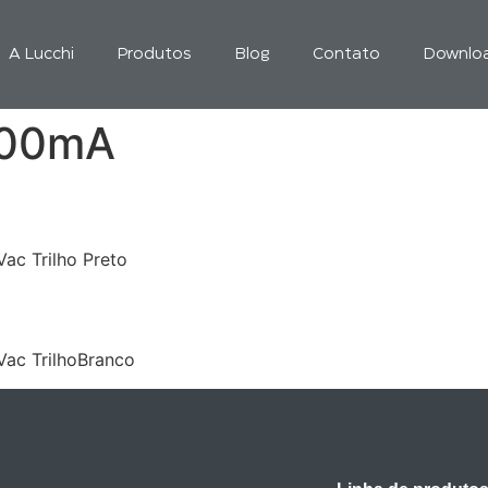
A Lucchi
Produtos
Blog
Contato
Downlo
600mA
S/B
c Trilho Preto
S/W
ac TrilhoBranco