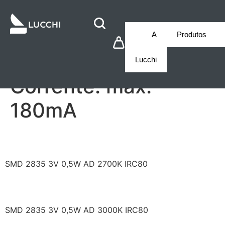
A
Produtos
Lucchi
Corrente:
máx.
180mA
RF/H27HI32DS-EF-2N
SMD 2835 3V 0,5W AD 2700K IRC80
RF/H30HI32DS-EF-2N
SMD 2835 3V 0,5W AD 3000K IRC80