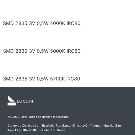
RF/P4HI32DS-FH-J
SMD 2835 3V 0,5W 4000K IRC80
RF/P5HI32DS-FH-J
SMD 2835 3V 0,5W 5000K IRC80
RF/WMHI32DS-FH-J
SMD 2835 3V 0,5W 5700K IRC80
©2025 Lucchi. Todos os direitos reservados.
Centro de Distribuição – Escritório Rua Santa Mônica 1414 Parque Industrial San
José CEP: 06715-865 – Cotia, SP, Brasil