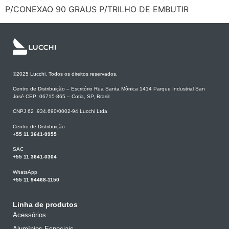
P/CONEXAO 90 GRAUS P/TRILHO DE EMBUTIR
©2025 Lucchi. Todos os direitos reservados.
Centro de Distribuição – Escritório Rua Santa Mônica 1414 Parque Industrial San
José CEP: 06715-865 – Cotia, SP, Brasil
CNPJ 62 .934.690/0002-94 Lucchi Ltda
Centro de Distribuição
+55 11 3641-9955
SAC
+55 11 3641-0304
WhatsApp
+55 11 94468-1150
Linha de produtos
Acessórios
Alumínios Especiais