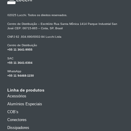
©2025 Lucchi. Todos os direitos reservados.
Centro de Distribuição – Escritório Rua Santa Mônica 1414 Parque Industrial San
José CEP: 06715-865 – Cotia, SP, Brasil
CNPJ 62 .934.690/0002-94 Lucchi Ltda
Centro de Distribuição
+55 11 3641-9955
SAC
+55 11 3641-0304
WhatsApp
+55 11 94468-1150
Linha de produtos
Acessórios
Alumínios Especiais
COB’s
Conectores
Dissipadores