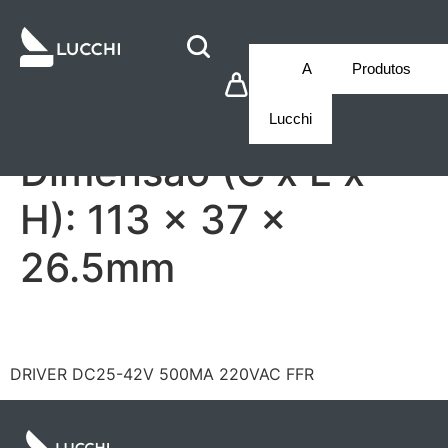
A
Produtos
Lucchi
Dimensão (C x L x
H):
113 x 37 x
26.5mm
LF/GIF024YS0500H
DRIVER DC25-42V 500MA 220VAC FFR