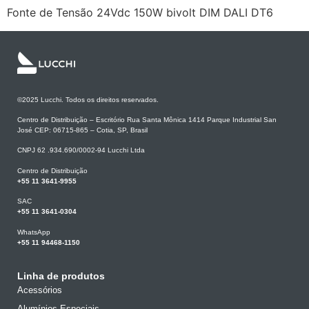
Fonte de Tensão 24Vdc 150W bivolt DIM DALI DT6
©2025 Lucchi. Todos os direitos reservados.
Centro de Distribuição – Escritório Rua Santa Mônica 1414 Parque Industrial San
José CEP: 06715-865 – Cotia, SP, Brasil
CNPJ 62 .934.690/0002-94 Lucchi Ltda
Centro de Distribuição
+55 11 3641-9955
SAC
+55 11 3641-0304
WhatsApp
+55 11 94468-1150
Linha de produtos
Acessórios
Alumínios Especiais