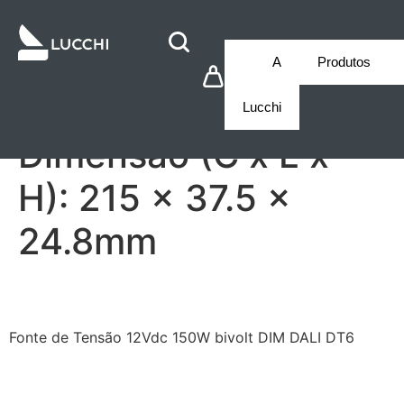
A
Produtos
Lucchi
Dimensão (C x L x
H):
215 x 37.5 x
24.8mm
LCD1CV12150UDL6
Fonte de Tensão 12Vdc 150W bivolt DIM DALI DT6
LCD1CV24150UDL6