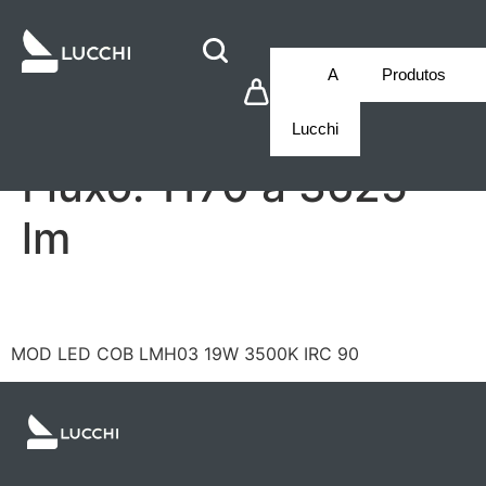
A
Produtos
Lucchi
Fluxo:
1170 a 3625
lm
LCH1CST019935
MOD LED COB LMH03 19W 3500K IRC 90