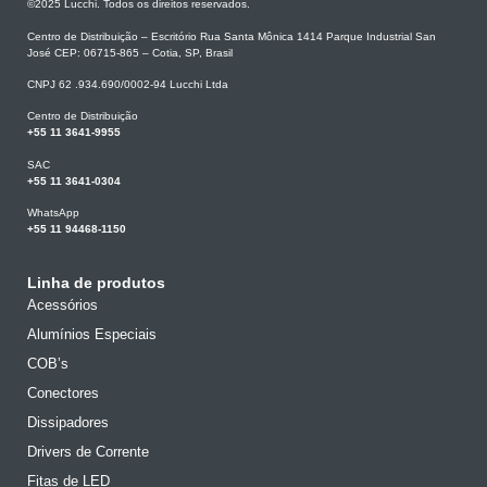
©2025 Lucchi. Todos os direitos reservados.
Centro de Distribuição – Escritório Rua Santa Mônica 1414 Parque Industrial San
José CEP: 06715-865 – Cotia, SP, Brasil
CNPJ 62 .934.690/0002-94 Lucchi Ltda
Centro de Distribuição
+55 11 3641-9955
SAC
+55 11 3641-0304
WhatsApp
+55 11 94468-1150
Linha de produtos
Acessórios
Alumínios Especiais
COB’s
Conectores
Dissipadores
Drivers de Corrente
Fitas de LED