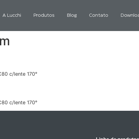
A Lucchi
Produtos
Blog
Contato
Downlo
lm
80 c/lente 170°
80 c/lente 170°