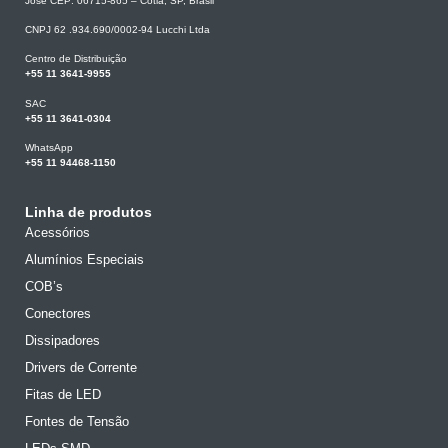
José CEP: 06715-865 – Cotia, SP, Brasil
CNPJ 62 .934.690/0002-94 Lucchi Ltda
Centro de Distribuição
+55 11 3641-9955
SAC
+55 11 3641-0304
WhatsApp
+55 11 94468-1150
Linha de produtos
Acessórios
Alumínios Especiais
COB’s
Conectores
Dissipadores
Drivers de Corrente
Fitas de LED
Fontes de Tensão