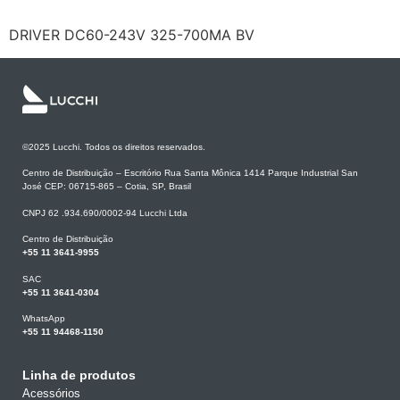
DRIVER DC60-243V 325-700MA BV
©2025 Lucchi. Todos os direitos reservados.
Centro de Distribuição – Escritório Rua Santa Mônica 1414 Parque Industrial San
José CEP: 06715-865 – Cotia, SP, Brasil
CNPJ 62 .934.690/0002-94 Lucchi Ltda
Centro de Distribuição
+55 11 3641-9955
SAC
+55 11 3641-0304
WhatsApp
+55 11 94468-1150
Linha de produtos
Acessórios