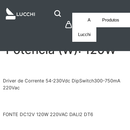
A
Produtos
Lucchi
Potência (W):
120W
LF/FMR120YSIII0750HDS
Driver de Corrente 54-230Vdc DipSwitch300-750mA
220Vac
LF/GSD120YV012B
FONTE DC12V 120W 220VAC DALI2 DT6
TC/MPX120700SLIM