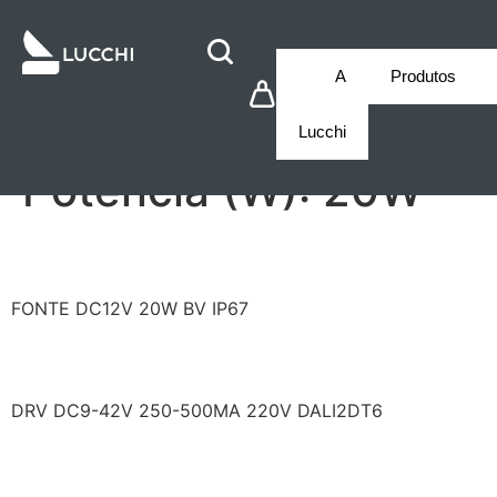
A
Produtos
Lucchi
Potência (W):
20W
LCD1CV12020U67
FONTE DC12V 20W BV IP67
LF/AAD0200500HDS
DRV DC9-42V 250-500MA 220V DALI2DT6
LF/AAT0200500HDS