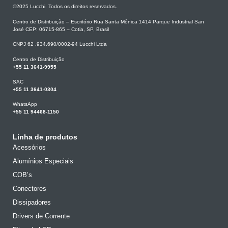
©2025 Lucchi. Todos os direitos reservados.
Centro de Distribuição – Escritório Rua Santa Mônica 1414 Parque Industrial San
José CEP: 06715-865 – Cotia, SP, Brasil
CNPJ 62 .934.690/0002-94 Lucchi Ltda
Centro de Distribuição
+55 11 3641-9955
SAC
+55 11 3641-0304
WhatsApp
+55 11 94468-1150
Linha de produtos
Acessórios
Alumínios Especiais
COB’s
Conectores
Dissipadores
Drivers de Corrente