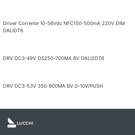
LF/GSD020YF0500HNF
Driver Corrente 10-56Vdc NFC150-500mA 220V DIM
DALIDT6
TC/DCMINJODALI
DRV DC3-49V DS250-700MA BV DALI2DT6
TC/DCMNIJOLLY
DRV DC3-53V 350-900MA BV 0-10V/PUSH
Próximo
→