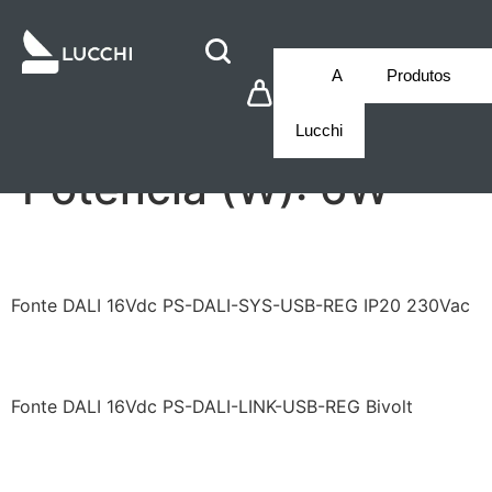
A
Produtos
Lucchi
Potência (W):
6W
BEG92843PS
Fonte DALI 16Vdc PS-DALI-SYS-USB-REG IP20 230Vac
BEG93189PSDALI
Fonte DALI 16Vdc PS-DALI-LINK-USB-REG Bivolt
LCA1CC6W350U