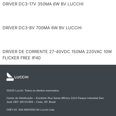
DRIVER DC3-17V 350MA 6W BV LUCCHI
LCA1CC6W700U
DRIVER DC3-8V 700MA 6W BV LUCCHI
LF/GIC013YSII0150H
DRIVER DE CORRENTE 27-40VDC 150MA 220VAC 10W
FLICKER FREE IP40
©2025 Lucchi. Todos os direitos reservados.
Centro de Distribuição – Escritório Rua Santa Mônica 1414 Parque Industrial San
José CEP: 06715-865 – Cotia, SP, Brasil
CNPJ 62 .934.690/0002-94 Lucchi Ltda