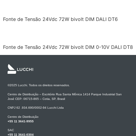
LCD1CV24072UDL6
Fonte de Tensão 24Vdc 72W bivolt DIM DALI DT6
LCD1CV24072UDL8
Fonte de Tensão 24Vdc 72W bivolt DIM 0-10V DALI DT8
©2025 Lucchi. Todos os direitos reservados.
Centro de Distribuição – Escritório Rua Santa Mônica 1414 Parque Industrial San
José CEP: 06715-865 – Cotia, SP, Brasil
CNPJ 62 .934.690/0002-94 Lucchi Ltda
Centro de Distribuição
+55 11 3641-9955
SAC
+55 11 3641-0304