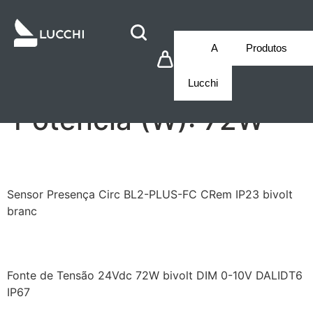
A
Produtos
Lucchi
Potência (W):
72W
BEG93405BL2PLUS
Sensor Presença Circ BL2-PLUS-FC CRem IP23 bivolt
branc
LCD1CV24072U67DL6
Fonte de Tensão 24Vdc 72W bivolt DIM 0-10V DALIDT6
IP67