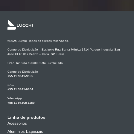
©2025 Lucchi. Todos os direitos reservados.
Centro de Distribuição – Escritório Rua Santa Mônica 1414 Parque Industrial San
José CEP: 06715-865 – Cotia, SP, Brasil
CNPJ 62 .934.690/0002-94 Lucchi Ltda
Centro de Distribuição
+55 11 3641-9955
SAC
+55 11 3641-0304
WhatsApp
+55 11 94468-1150
Linha de produtos
Acessórios
Alumínios Especiais