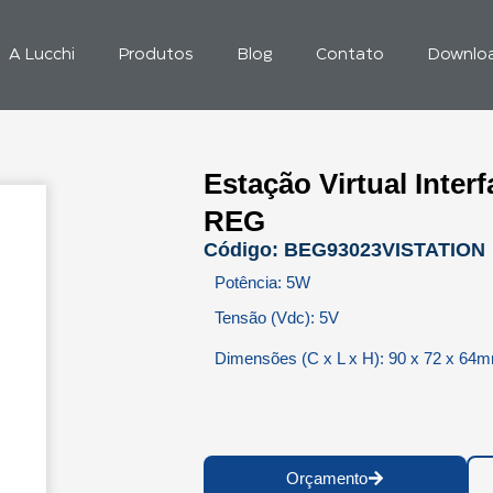
A Lucchi
Produtos
Blog
Contato
Downlo
Estação Virtual Inte
REG
Código: BEG93023VISTATION
Potência: 5W
Tensão (Vdc): 5V
Dimensões (C x L x H): 90 x 72 x 64
Orçamento