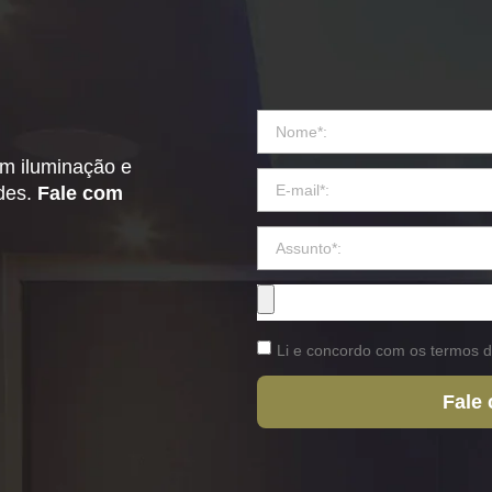
em iluminação e
ades.
Fale com
Li e concordo com os termos d
Fale