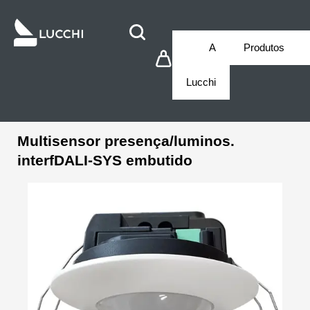
A
Produtos
Lucchi
Multisensor presença/luminos.
interfDALI-SYS embutido