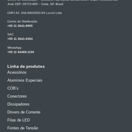
José CEP: 06715-865 – Cotia, SP, Brasil
CNPJ 62 .934.690/0002-94 Lucchi Ltda
Centro de Distribuição
+55 11 3641-9955
SAC
+55 11 3641-0304
WhatsApp
+55 11 94468-1150
Linha de produtos
Acessórios
Alumínios Especiais
COB’s
Conectores
Dissipadores
Drivers de Corrente
Fitas de LED
Fontes de Tensão