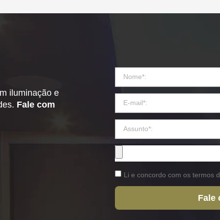
em iluminação e
ades.
Fale com
Li e concordo com os termos d
Fale