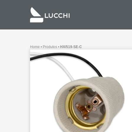
Home
•
Produtos
•
HX/519-SE-C