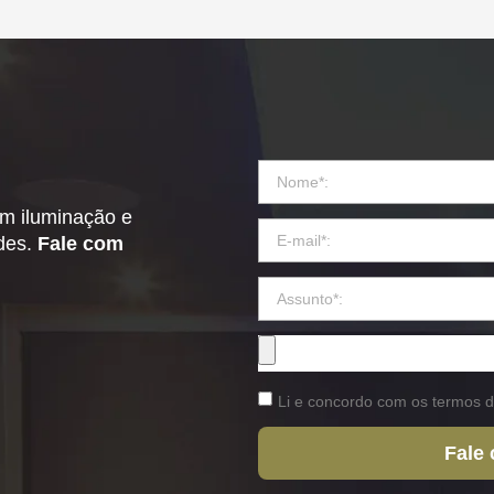
em iluminação e
ades.
Fale com
Li e concordo com os termos d
Fale