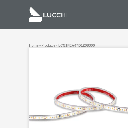
Home
•
Produtos
•
LCG1FEA07D1208306