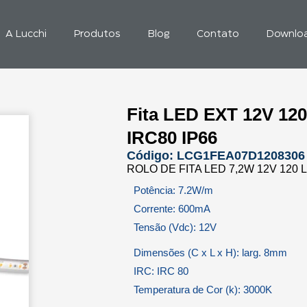
A Lucchi
Produtos
Blog
Contato
Downlo
Fita LED EXT 12V 12
IRC80 IP66
Código: LCG1FEA07D1208306
ROLO DE FITA LED 7,2W 12V 120 
Potência: 7.2W/m
Corrente: 600mA
Tensão (Vdc): 12V
Dimensões (C x L x H): larg. 8mm
IRC: IRC 80
Temperatura de Cor (k): 3000K