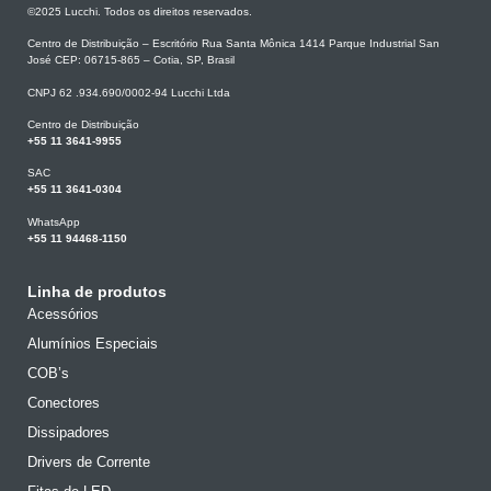
©2025 Lucchi. Todos os direitos reservados.
Centro de Distribuição – Escritório Rua Santa Mônica 1414 Parque Industrial San
José CEP: 06715-865 – Cotia, SP, Brasil
CNPJ 62 .934.690/0002-94 Lucchi Ltda
Centro de Distribuição
+55 11 3641-9955
SAC
+55 11 3641-0304
WhatsApp
+55 11 94468-1150
Linha de produtos
Acessórios
Alumínios Especiais
COB’s
Conectores
Dissipadores
Drivers de Corrente