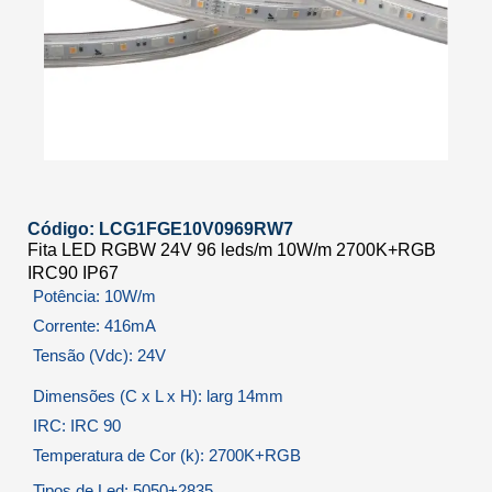
Código: LCG1FGE10V0969RW7
Fita LED RGBW 24V 96 leds/m 10W/m 2700K+RGB
IRC90 IP67
Potência: 10W/m
Corrente: 416mA
Tensão (Vdc): 24V
Dimensões (C x L x H): larg 14mm
IRC: IRC 90
Temperatura de Cor (k): 2700K+RGB
Tipos de Led: 5050+2835