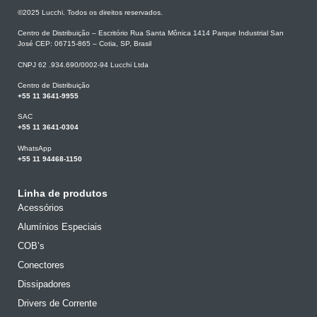
©2025 Lucchi. Todos os direitos reservados.
Centro de Distribuição – Escritório Rua Santa Mônica 1414 Parque Industrial San
José CEP: 06715-865 – Cotia, SP, Brasil
CNPJ 62 .934.690/0002-94 Lucchi Ltda
Centro de Distribuição
+55 11 3641-9955
SAC
+55 11 3641-0304
WhatsApp
+55 11 94468-1150
Linha de produtos
Acessórios
Alumínios Especiais
COB’s
Conectores
Dissipadores
Drivers de Corrente