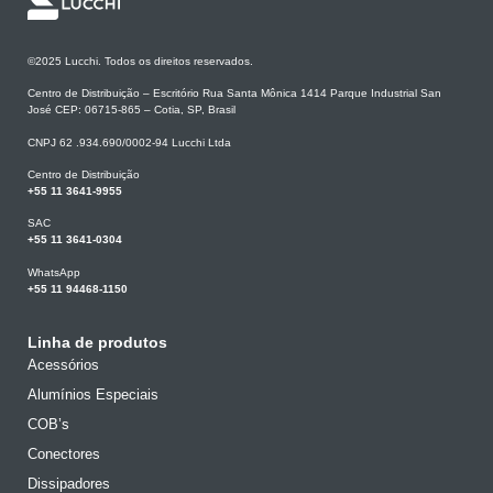
©2025 Lucchi. Todos os direitos reservados.
Centro de Distribuição – Escritório Rua Santa Mônica 1414 Parque Industrial San
José CEP: 06715-865 – Cotia, SP, Brasil
CNPJ 62 .934.690/0002-94 Lucchi Ltda
Centro de Distribuição
+55 11 3641-9955
SAC
+55 11 3641-0304
WhatsApp
+55 11 94468-1150
Linha de produtos
Acessórios
Alumínios Especiais
COB’s
Conectores
Dissipadores