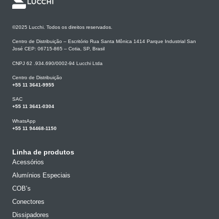
©2025 Lucchi. Todos os direitos reservados.
Centro de Distribuição – Escritório Rua Santa Mônica 1414 Parque Industrial San
José CEP: 06715-865 – Cotia, SP, Brasil
CNPJ 62 .934.690/0002-94 Lucchi Ltda
Centro de Distribuição
+55 11 3641-9955
SAC
+55 11 3641-0304
WhatsApp
+55 11 94468-1150
Linha de produtos
Acessórios
Alumínios Especiais
COB’s
Conectores
Dissipadores