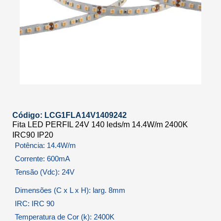
Código: LCG1FLA14V1409242
Fita LED PERFIL 24V 140 leds/m 14.4W/m 2400K
IRC90 IP20
Potência: 14.4W/m
Corrente: 600mA
Tensão (Vdc): 24V
Dimensões (C x L x H): larg. 8mm
IRC: IRC 90
Temperatura de Cor (k): 2400K