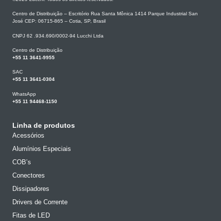
Centro de Distribuição – Escritório Rua Santa Mônica 1414 Parque Industrial San
José CEP: 06715-865 – Cotia, SP, Brasil
CNPJ 62 .934.690/0002-94 Lucchi Ltda
Centro de Distribuição
+55 11 3641-9955
SAC
+55 11 3641-0304
WhatsApp
+55 11 94468-1150
Linha de produtos
Acessórios
Alumínios Especiais
COB’s
Conectores
Dissipadores
Drivers de Corrente
Fitas de LED