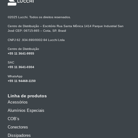
©2025 Lucchi. Todos os direitos reservados.
Centro de Distribuição – Escritório Rua Santa Mônica 1414 Parque Industrial San
José CEP: 06715-865 – Cotia, SP, Brasil
CNPJ 62 .934.690/0002-94 Lucchi Ltda
Centro de Distribuição
+55 11 3641-9955
SAC
+55 11 3641-0304
WhatsApp
+55 11 94468-1150
Linha de produtos
Acessórios
Alumínios Especiais
COB’s
Conectores
Dissipadores