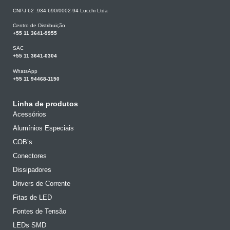
CNPJ 62 .934.690/0002-94 Lucchi Ltda
Centro de Distribuição
+55 11 3641-9955
SAC
+55 11 3641-0304
WhatsApp
+55 11 94468-1150
Linha de produtos
Acessórios
Alumínios Especiais
COB’s
Conectores
Dissipadores
Drivers de Corrente
Fitas de LED
Fontes de Tensão
LEDs SMD