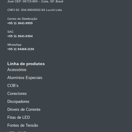
José CEP: 06715-865 – Cotia, SP, Brasil
CNPJ 62 .934.690/0002-94 Lucchi Ltda
Centro de Distribuição
+55 11 3641-9955
SAC
+55 11 3641-0304
WhatsApp
+55 11 94468-1150
Linha de produtos
Acessórios
Alumínios Especiais
COB’s
Conectores
Dissipadores
Drivers de Corrente
Fitas de LED
Fontes de Tensão