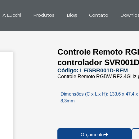
A Lucchi
Produtos
Blog
Contato
Downlo
Controle Remoto RG
controlador SVR001
Código: LF/SBR001D-REM
Controle Remoto RGBW RF2.4GHz pa
Dimensões (C x L x H): 133,6 x 47,4 x
8,3mm
Orçamento