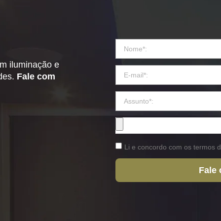
em iluminação e
ades.
Fale com
Li e concordo com os termos d
Fale