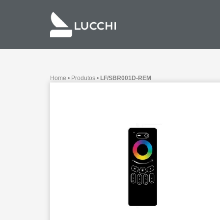
Home
•
Produtos
•
LF/SBR001D-REM