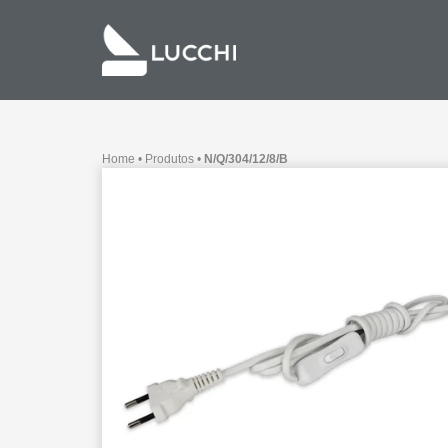
Home
•
Produtos
•
N/Q/304/12/8/B