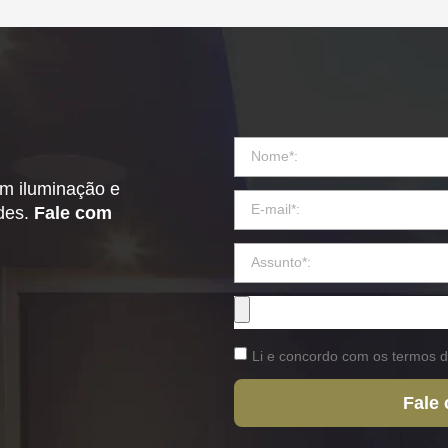
em iluminação e
ades.
Fale com
Li e concordo com os termos d
Fale