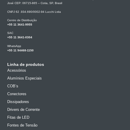
José CEP: 06715-865 – Cotia, SP, Brasil
CNPJ 62 .934.690/0002-94 Lucchi Ltda
Centro de Distribuição
+55 11 3641-9955
SAC
+55 11 3641-0304
WhatsApp
+55 11 94468-1150
Linha de produtos
Acessórios
Alumínios Especiais
COB’s
Conectores
Dissipadores
Drivers de Corrente
Fitas de LED
Fontes de Tensão