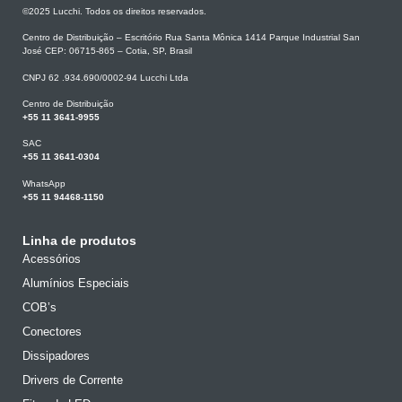
©2025 Lucchi. Todos os direitos reservados.
Centro de Distribuição – Escritório Rua Santa Mônica 1414 Parque Industrial San
José CEP: 06715-865 – Cotia, SP, Brasil
CNPJ 62 .934.690/0002-94 Lucchi Ltda
Centro de Distribuição
+55 11 3641-9955
SAC
+55 11 3641-0304
WhatsApp
+55 11 94468-1150
Linha de produtos
Acessórios
Alumínios Especiais
COB’s
Conectores
Dissipadores
Drivers de Corrente