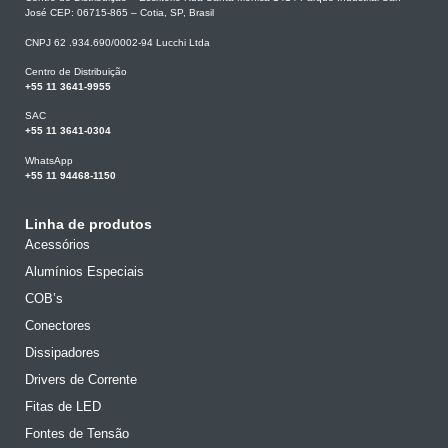
José CEP: 06715-865 – Cotia, SP, Brasil
CNPJ 62 .934.690/0002-94 Lucchi Ltda
Centro de Distribuição
+55 11 3641-9955
SAC
+55 11 3641-0304
WhatsApp
+55 11 94468-1150
Linha de produtos
Acessórios
Alumínios Especiais
COB’s
Conectores
Dissipadores
Drivers de Corrente
Fitas de LED
Fontes de Tensão