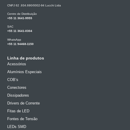
CNPJ 62 .934.690/0002-94 Lucchi Ltda
Centro de Distribuição
+55 11 3641-9955
SAC
+55 11 3641-0304
WhatsApp
+55 11 94468-1150
Linha de produtos
Acessórios
Alumínios Especiais
COB’s
Conectores
Dissipadores
Drivers de Corrente
Fitas de LED
Fontes de Tensão
LEDs SMD