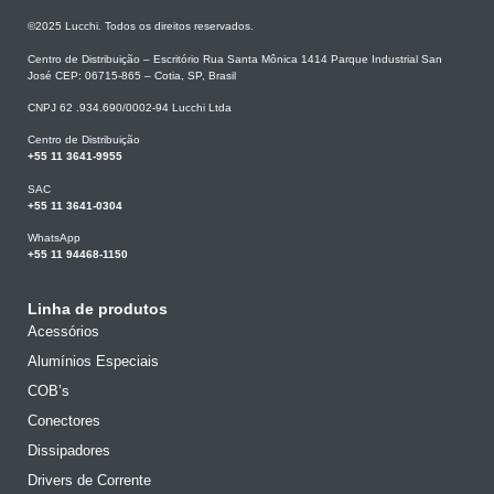
©2025 Lucchi. Todos os direitos reservados.
Centro de Distribuição – Escritório Rua Santa Mônica 1414 Parque Industrial San
José CEP: 06715-865 – Cotia, SP, Brasil
CNPJ 62 .934.690/0002-94 Lucchi Ltda
Centro de Distribuição
+55 11 3641-9955
SAC
+55 11 3641-0304
WhatsApp
+55 11 94468-1150
Linha de produtos
Acessórios
Alumínios Especiais
COB’s
Conectores
Dissipadores
Drivers de Corrente