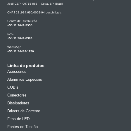
José CEP: 06715-865 – Cotia, SP, Brasil
CNPJ 62 .934.690/0002-94 Lucchi Ltda
Centro de Distribuição
+55 11 3641-9955
SAC
+55 11 3641-0304
WhatsApp
+55 11 94468-1150
Linha de produtos
Acessórios
Alumínios Especiais
COB’s
Conectores
Dissipadores
Drivers de Corrente
Fitas de LED
Fontes de Tensão