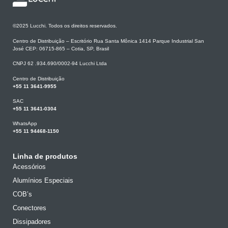
©2025 Lucchi. Todos os direitos reservados.
Centro de Distribuição – Escritório Rua Santa Mônica 1414 Parque Industrial San
José CEP: 06715-865 – Cotia, SP, Brasil
CNPJ 62 .934.690/0002-94 Lucchi Ltda
Centro de Distribuição
+55 11 3641-9955
SAC
+55 11 3641-0304
WhatsApp
+55 11 94468-1150
Linha de produtos
Acessórios
Alumínios Especiais
COB’s
Conectores
Dissipadores