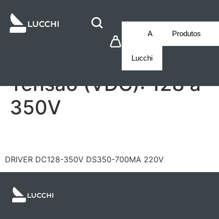
A
Produtos
Lucchi
Tensão (VDC):
128 a
350V
LF/FMR150YS0700HDS
DRIVER DC128-350V DS350-700MA 220V