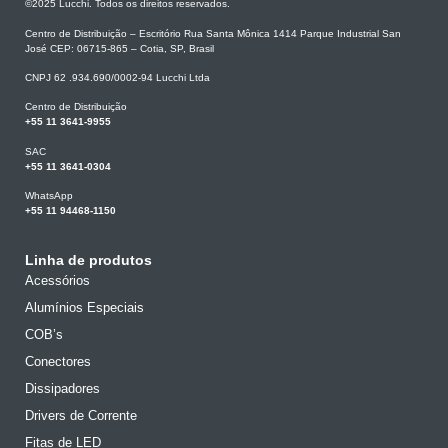
©2025 Lucchi. Todos os direitos reservados.
Centro de Distribuição – Escritório Rua Santa Mônica 1414 Parque Industrial San
José CEP: 06715-865 – Cotia, SP, Brasil
CNPJ 62 .934.690/0002-94 Lucchi Ltda
Centro de Distribuição
+55 11 3641-9955
SAC
+55 11 3641-0304
WhatsApp
+55 11 94468-1150
Linha de produtos
Acessórios
Alumínios Especiais
COB’s
Conectores
Dissipadores
Drivers de Corrente
Fitas de LED