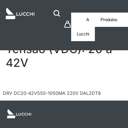
A
Produtos
Lucchi
Tensão (VDC):
20 a
42V
LF/GSD040YG1050HDS
DRV DC20-42V550-1050MA 220V DAL2DT8