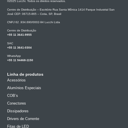
©2025 Lucchi. Todos os direitos reservados.
Centro de Distribuição – Escritório Rua Santa Mônica 1414 Parque Industrial San
José CEP: 06715-865 – Cotia, SP, Brasil
CNPJ 62 .934.690/0002-94 Lucchi Ltda
Centro de Distribuição
+55 11 3641-9955
SAC
+55 11 3641-0304
WhatsApp
+55 11 94468-1150
Linha de produtos
Acessórios
Alumínios Especiais
COB’s
Conectores
Dissipadores
Drivers de Corrente
Fitas de LED