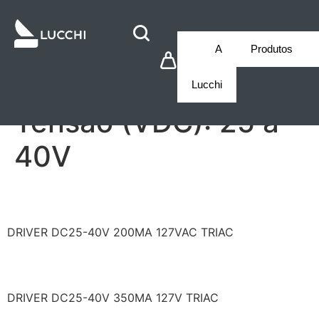
A
Produtos
Lucchi
Tensão (VDC):
25 a
40V
LF/GDE012YD0200L
DRIVER DC25-40V 200MA 127VAC TRIAC
LF/GDE024YD0350L
DRIVER DC25-40V 350MA 127V TRIAC