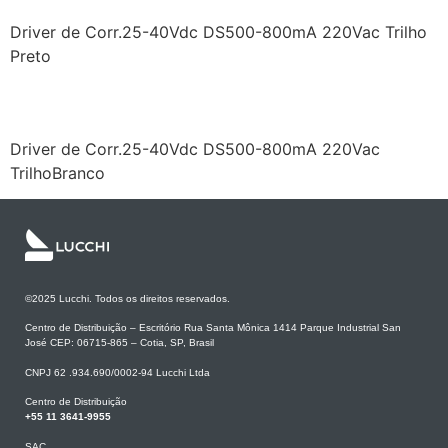
Driver de Corr.25-40Vdc DS500-800mA 220Vac Trilho
Preto
LF/GIT030YC0800HDS/W
Driver de Corr.25-40Vdc DS500-800mA 220Vac
TrilhoBranco
©2025 Lucchi. Todos os direitos reservados.
Centro de Distribuição – Escritório Rua Santa Mônica 1414 Parque Industrial San
José CEP: 06715-865 – Cotia, SP, Brasil
CNPJ 62 .934.690/0002-94 Lucchi Ltda
Centro de Distribuição
+55 11 3641-9955
SAC