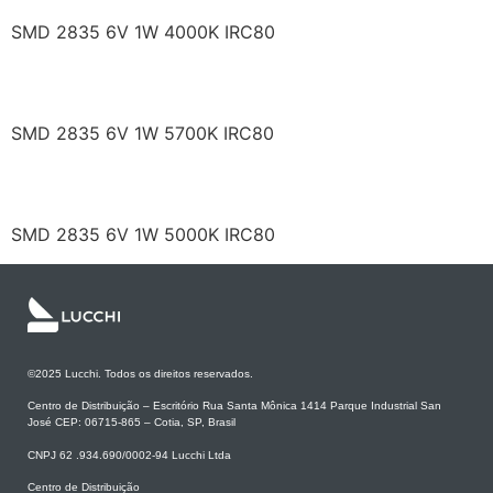
SMD 2835 6V 1W 4000K IRC80
RF/R57HP32DS-DF-J2
SMD 2835 6V 1W 5700K IRC80
RF/R5HP32DS-DF-J2
SMD 2835 6V 1W 5000K IRC80
©2025 Lucchi. Todos os direitos reservados.
Centro de Distribuição – Escritório Rua Santa Mônica 1414 Parque Industrial San
José CEP: 06715-865 – Cotia, SP, Brasil
CNPJ 62 .934.690/0002-94 Lucchi Ltda
Centro de Distribuição