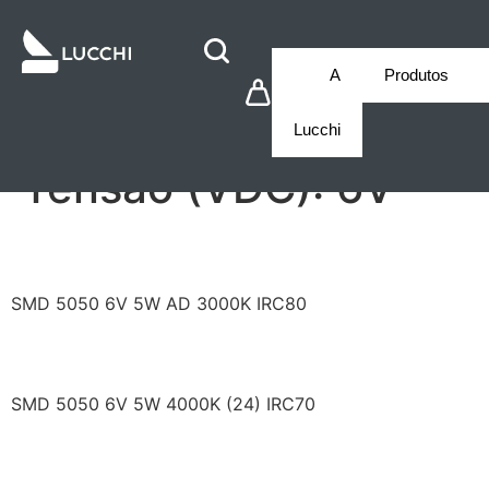
A
Produtos
Lucchi
Tensão (VDC):
6V
RF/Q50SA30B-25-4X2
SMD 5050 6V 5W AD 3000K IRC80
RF/Q50SA40A-24-4X2
SMD 5050 6V 5W 4000K (24) IRC70
RF/Q50SA40A-25-4X2