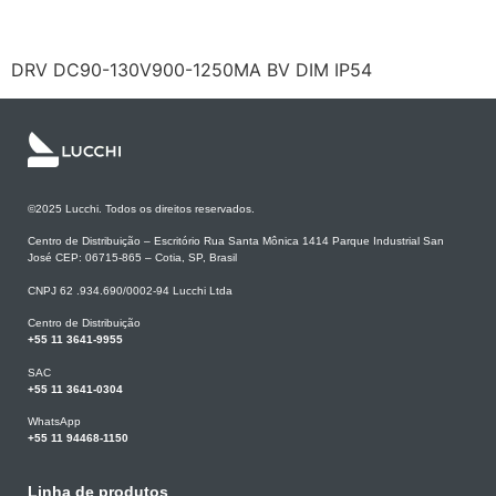
LF/FBC1501050U
DRV DC90-130V900-1250MA BV DIM IP54
©2025 Lucchi. Todos os direitos reservados.
Centro de Distribuição – Escritório Rua Santa Mônica 1414 Parque Industrial San
José CEP: 06715-865 – Cotia, SP, Brasil
CNPJ 62 .934.690/0002-94 Lucchi Ltda
Centro de Distribuição
+55 11 3641-9955
SAC
+55 11 3641-0304
WhatsApp
+55 11 94468-1150
Linha de produtos