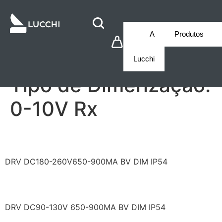
A
Produtos
Lucchi
Tipo de Dimerização:
0-10V Rx
LF/FAC2000700U
DRV DC180-260V650-900MA BV DIM IP54
LF/FBC1000700U
DRV DC90-130V 650-900MA BV DIM IP54