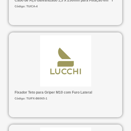
Cabo de Aço Galvanizado 1,5 X 250mm para Fixação em "Y"
Código: TU/CA-4
Fixador Teto para Griper M10 com Furo Lateral
Código: TU/FX-B6065-1